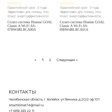
Гарантийный срок: 3 года
Гарантийный срок: 3 года
Эффективен для помещ. площадью до (м2): до 22м2
Эффективен для помещ. площадью до (м2): до 27м2
Класс энергоэффективности: A
Класс энергоэффективности: A
Сплит-система Hisense GOAL
Сплит-система Hisense GOAL
Classic A Wi-Fi AS-
Classic A Wi-Fi AS-
07HW4RLRCA00A
09HW4RLRCA01A
Previous
Next
«
1
2
Следующая »
КОНТАКТЫ
Челябинская область, г. Копейск ул.Темника д.20/2 оф.101
smartklimat74@mail.ru
+7 (919) 333 22 11