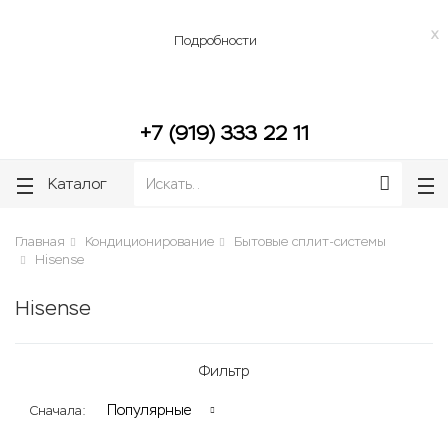
lose
lose
Бесплатная доставка до подъезда по г. Челябинск, г. Копейск.
x
Подробности
+7 (919) 333 22 11
Каталог
Главная
Кондиционирование
Бытовые сплит-системы
Hisense
Hisense
Фильтр
Популярные
Сначала: