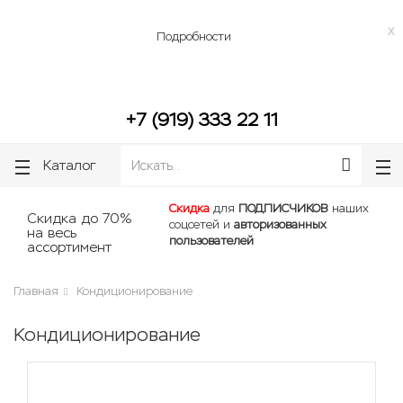
lose
lose
Бесплатная доставка до подъезда по г. Челябинск, г. Копейск.
x
Подробности
+7 (919) 333 22 11
Каталог
Скидка
для
ПОДПИСЧИКОВ
наших
Скидка до 70%
соцсетей и
авторизованных
на весь
пользователей
ассортимент
Главная
Кондиционирование
Кондиционирование