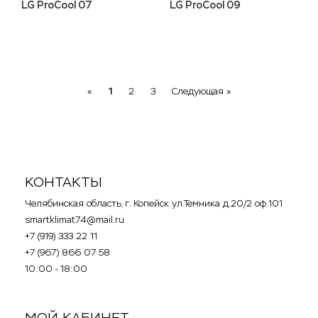
LG ProCool 07
LG ProCool 09
Previous
Next
«
1
2
3
Следующая »
КОНТАКТЫ
Челябинская область, г. Копейск ул.Темника д.20/2 оф.101
smartklimat74@mail.ru
+7 (919) 333 22 11
+7 (967) 866 07 58
10:00 - 18:00
.
.
МОЙ КАБИНЕТ