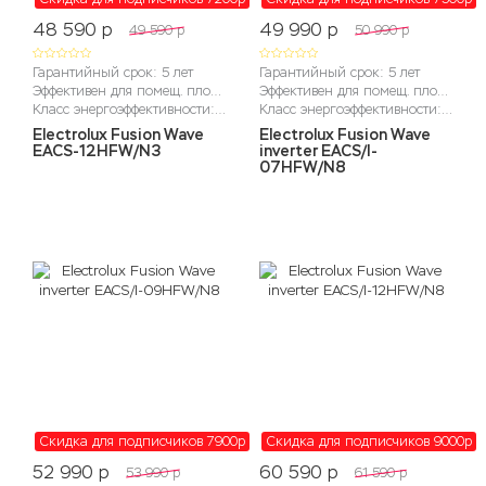
48 590
p
49 990
p
49 590
p
50 990
p
Гарантийный срок: 5 лет
Гарантийный срок: 5 лет
Эффективен для помещ. площадью до (м2): до 36 м2
Эффективен для помещ. площадью до (м2): до 22м2
Класс энергоэффективности: A
Класс энергоэффективности: А++
Electrolux Fusion Wave
Electrolux Fusion Wave
EACS-12HFW/N3
inverter EACS/I-
07HFW/N8
Скидка для подписчиков 7900
p
Скидка для подписчиков 9000
p
52 990
p
60 590
p
53 990
p
61 590
p