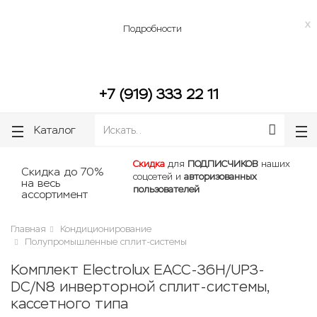
lose
lose
Бесплатная доставка до подъезда по г. Челябинск, г. Копейск.
x
Подробности
+7 (919) 333 22 11
Каталог
Скидка
для
ПОДПИСЧИКОВ
наших
Скидка до 70%
соцсетей и
авторизованных
на весь
пользователей
ассортимент
Главная
Кондиционирование
Полупромышленные сплит-системы
Комплект Electrolux EACC-36H/UP3-
DC/N8 инверторной сплит-системы,
кассетного типа