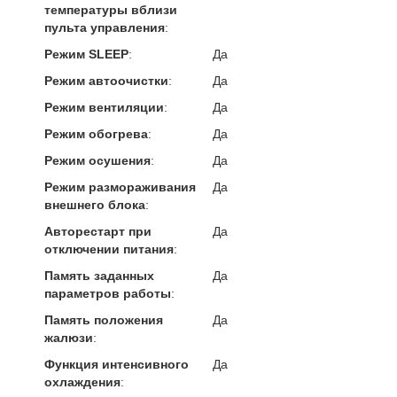
температуры вблизи
пульта управления
:
Режим SLEEP
:
Да
Режим автоочистки
:
Да
Режим вентиляции
:
Да
Режим обогрева
:
Да
Режим осушения
:
Да
Режим размораживания
Да
внешнего блока
:
Авторестарт при
Да
отключении питания
:
Память заданных
Да
параметров работы
:
Память положения
Да
жалюзи
:
Функция интенсивного
Да
охлаждения
: