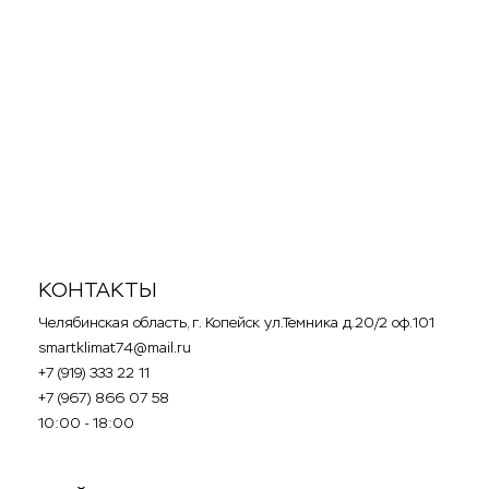
24 500
30 490
p
p
Гарантийный срок: 3 года
Эффективен для помещ. площадью до (м2): до 27м2
Класс энергоэффективности: A
СПЛИТ-СИСТЕМА
MIDEA MSAG1-09HRN1-
I / MSAG1-09HRN1-O
КОНТАКТЫ
Челябинская область, г. Копейск ул.Темника д.20/2 оф.101
smartklimat74@mail.ru
+7 (919) 333 22 11
+7 (967) 866 07 58
10:00 - 18:00
.
.