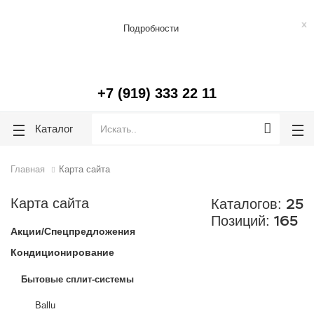
lose
lose
Бесплатная доставка до подъезда по г. Челябинск, г. Копейск.
x
Подробности
+7 (919) 333 22 11
Каталог
Главная
Карта сайта
25
Карта сайта
Каталогов:
165
Позиций:
Акции/Спецпредложения
Кондиционирование
Бытовые сплит-системы
Ballu