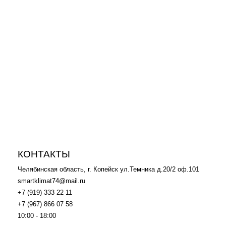
-20%
24 500
p
30 490
p
Гарантийный срок: 3 года
Эффективен для помещ. площадью до (м2): до 27м2
Класс энергоэффективности: A
СПЛИТ-СИСТЕМА MIDEA
MSAG1-09HRN1-I / MSAG1-
09HRN1-O
КОНТАКТЫ
Челябинская область, г. Копейск ул.Темника д.20/2 оф.101
smartklimat74@mail.ru
+7 (919) 333 22 11
+7 (967) 866 07 58
10:00 - 18:00