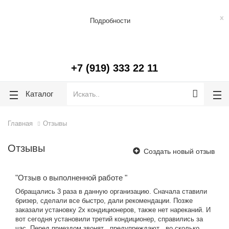
lose
lose
Бесплатная доставка до подъезда по г. Челябинск, г. Копейск.
x
Подробности
+7 (919) 333 22 11
Каталог
Главная
Отзывы
Отзывы
Создать новый отзыв
"Отзыв о выполненной работе "
Обращались 3 раза в данную организацию. Сначала ставили
бризер, сделали все быстро, дали рекомендации. Позже
заказали установку 2х кондиционеров, также нет нареканий. И
вот сегодня установили третий кондиционер, справились за
час. Перед приездом звонят , предупреждают , во сколько